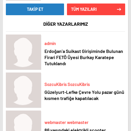
TAKİP ET
TÜM YAZILARI
DİĞER YAZARLARIMIZ
admin
Erdoğan’a Suikast Girişiminde Bulunan
Firari FETÖ Üyesi Burkay Karatepe
Tutuklandı
SozcuKibris SozcuKibris
Güzelyurt-Lefke Çevre Yolu pazar günü
kısmen trafiğe kapatılacak
webmaster webmaster
86 yaşındaki elektrikli scooter