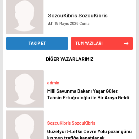
SozcuKibris SozcuKibris
15 Mayıs 2026 Cuma
TAKİP ET
TÜM YAZILARI
DİĞER YAZARLARIMIZ
admin
Milli Savunma Bakanı Yaşar Güler,
Tahsin Ertuğruloğlu ile Bir Araya Geldi
SozcuKibris SozcuKibris
Güzelyurt-Lefke Çevre Yolu pazar günü
kısmen trafiğe kapatılacak