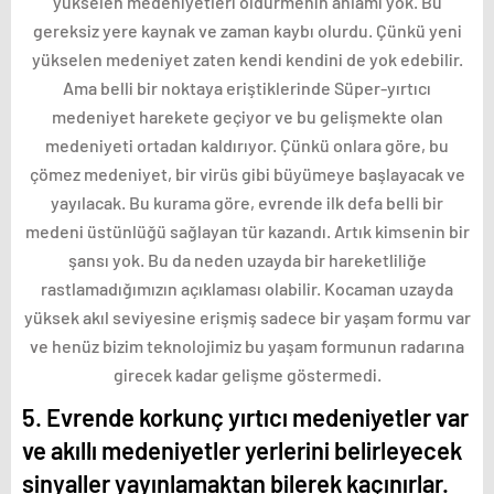
yükselen medeniyetleri öldürmenin anlamı yok. Bu
gereksiz yere kaynak ve zaman kaybı olurdu. Çünkü yeni
yükselen medeniyet zaten kendi kendini de yok edebilir.
Ama belli bir noktaya eriştiklerinde Süper-yırtıcı
medeniyet harekete geçiyor ve bu gelişmekte olan
medeniyeti ortadan kaldırıyor. Çünkü onlara göre, bu
çömez medeniyet, bir virüs gibi büyümeye başlayacak ve
yayılacak. Bu kurama göre, evrende ilk defa belli bir
medeni üstünlüğü sağlayan tür kazandı. Artık kimsenin bir
şansı yok. Bu da neden uzayda bir hareketliliğe
rastlamadığımızın açıklaması olabilir. Kocaman uzayda
yüksek akıl seviyesine erişmiş sadece bir yaşam formu var
ve henüz bizim teknolojimiz bu yaşam formunun radarına
girecek kadar gelişme göstermedi.
5. Evrende korkunç yırtıcı medeniyetler var
ve akıllı medeniyetler yerlerini belirleyecek
sinyaller yayınlamaktan bilerek kaçınırlar.