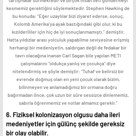
tartışmalar sürmektedir ve birçok insan ileti göndermeyi
kesmemiz gerektiğini söylemektedir. Stephen Hawking de
bu konuda: “Eğer uzaylılar bizi ziyaret ederse, sonuç,
Kolomb Amerika’ya ayak bastığındaki gibi olur, ki bu
kızılderililer için hiç de iyi sonuçlanmamıştı.” demiştir.
Hatta yıldızlar arası yolculuk yapabilme seviyesine erişmiş
herhangi bir medeniyetin, saldırgan değil de fedakar bir
tavrı olacağına inanan Carl Sagan bile yapılan METI
çalışmalarını “oldukça yanlış ve çocukça” diye
nitelendirmiş ve şöyle demiştir: “Tuhaf ve belirsiz bir
evrende doğmuş olan en yeni çocuk olarak bizim,
bilinmeyen ve anlamadığımız bir ormana doğru
bağırmadan önce, çok uzun bir süre sessizce dinlememiz,
sabırla öğrenmemiz ve notlar almamız gerekir.”
6. Fiziksel kolonizasyon olgusu daha ileri
medeniyetler için gülünç şekilde gereksiz
bir olay olabilir.