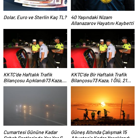
Dolar, Euro ve Sterlin Kaç TL?
40 Yaşındaki Nizam
Allanazarov Hayatını Kaybetti
KKTC’de Haftalık Trafik
KKTC’de Bir Haftalık Trafik
Bilançosu Açıklandı73 Kaza, 1
Bilançosu73 Kaza, 1 Ölü, 21
Ölü, 21 Yaralı
Yaralı
Cumartesi Gününe Kadar
Güneş Altında Çalışmak 15
Sabah Saatlerinde Yer Yer Sis
Ağustos’a Kadar Yasaklandı