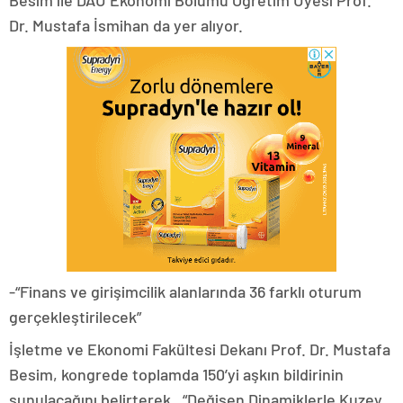
Besim ile DAÜ Ekonomi Bölümü Öğretim Üyesi Prof.
Dr. Mustafa İsmihan da yer alıyor.
-“Finans ve girişimcilik alanlarında 36 farklı oturum
gerçekleştirilecek”
İşletme ve Ekonomi Fakültesi Dekanı Prof. Dr. Mustafa
Besim, kongrede toplamda 150’yi aşkın bildirinin
sunulacağını belirterek , “Değişen Dinamiklerle Kuzey