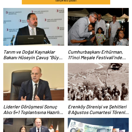
Tarım ve Doğal Kaynaklar
Cumhurbaşkanı Erhürman,
Bakanı Hüseyin Çavuş “Büyük
11’inci Meşale Festivali’nde
Harup Çalıştayı”na Katıldı
Yurttaşlarla Bir Araya Geldi
Liderler Görüşmesi Sonuç
Erenköy Direnişi ve Şehitleri
Alıcı 5+1 Toplantısına Hazırlık
8 Ağustos Cumartesi Törenle
Niteliğinde
Anılacak