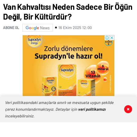
Van Kahvaltısı Neden Sadece Bir Öğün
Değil, Bir Kültürdür?
16 Ekim 2025 12:00
ABONE OL
News
Veri politikasındaki amaçlarla sınırlı ve mevzuata uygun şekilde
çerez konumlandırmaktayız. Detaylar için
veri politikamızı
0
0
0
0
inceleyebilirsiniz.