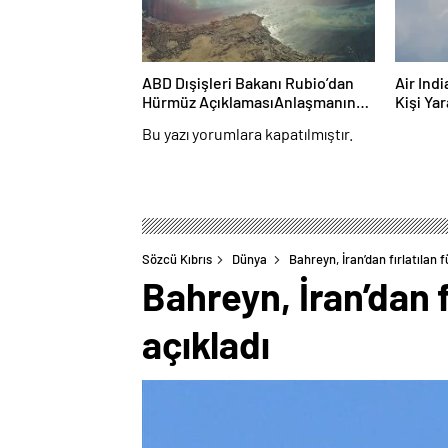
ABD Dışişleri Bakanı Rubio’dan
Air Ind
Hürmüz AçıklamasıAnlaşmanın
Kişi Ya
Yakında Yapılmasını Umuyoruz
Bu yazı yorumlara kapatılmıştır.
Sözcü Kıbrıs
Dünya
Bahreyn, İran’dan fırlatılan f
Bahreyn, İran’dan f
açıkladı