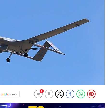
0
News