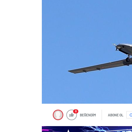
0
BEĞENDİM
ABONE OL