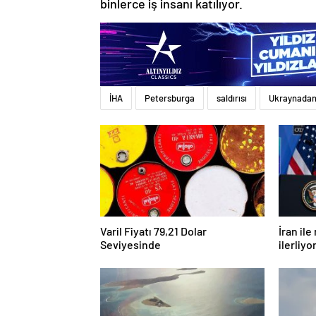
binlerce iş insanı katılıyor.
İHA
Petersburga
saldırısı
Ukraynada
Varil Fiyatı 79,21 Dolar
İran il
Seviyesinde
ilerliy
açılaca