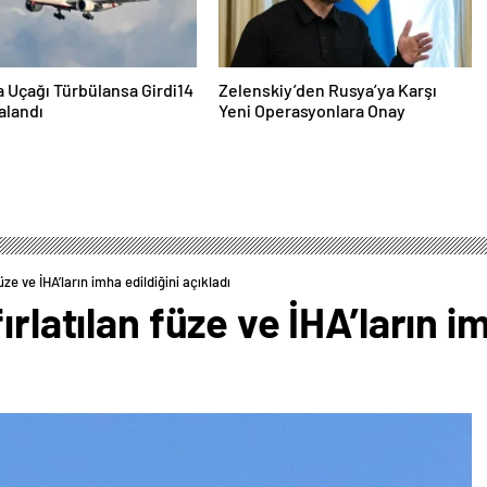
ia Uçağı Türbülansa Girdi14
Zelenskiy’den Rusya’ya Karşı
ralandı
Yeni Operasyonlara Onay
üze ve İHA’ların imha edildiğini açıkladı
ırlatılan füze ve İHA’ların i