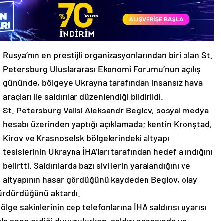
Rusya’nın en prestijli organizasyonlarından biri olan St.
Petersburg Uluslararası Ekonomi Forumu’nun açılış
gününde, bölgeye Ukrayna tarafından insansız hava
araçları ile saldırılar düzenlendiği bildirildi.
St. Petersburg Valisi Aleksandr Beglov, sosyal medya
hesabı üzerinden yaptığı açıklamada; kentin Kronştad,
Kirov ve Krasnoselsk bölgelerindeki altyapı
tesislerinin Ukrayna İHA’ları tarafından hedef alındığını
belirtti. Saldırılarda bazı sivillerin yaralandığını ve
altyapının hasar gördüğünü kaydeden Beglov, olay
 sürdürdüğünü aktardı.
ölge sakinlerinin cep telefonlarına İHA saldırısı uyarısı
ıyla sona erdiği duyurulurken, saldırı esnasında ve