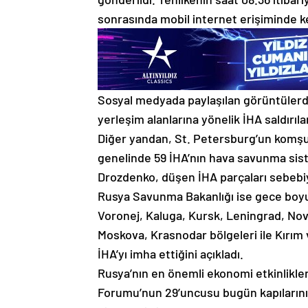
sonrasında mobil internet erişiminde ke
Sosyal medyada paylaşılan görüntülerde, 
yerleşim alanlarına yönelik İHA saldırılar
Diğer yandan, St. Petersburg’un komşu 
genelinde 59 İHA’nın hava savunma siste
Drozdenko, düşen İHA parçaları sebebiy
Rusya Savunma Bakanlığı ise gece boy
Voronej, Kaluga, Kursk, Leningrad, Nov
Moskova, Krasnodar bölgeleri ile Kırım 
İHA’yı imha ettiğini açıkladı.
Rusya’nın en önemli ekonomi etkinlikle
Forumu’nun 29’uncusu bugün kapılarını 