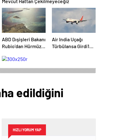
Mevcut Hattan Çekilmeyeceğiz
ABD Dışişleri Bakanı
Air India Uçağı
Rubio’dan Hürmüz
Türbülansa Girdi14
AçıklamasıAnlaşmanın
Kişi Yaralandı
Yakında Yapılmasını
Umuyoruz
mha edildiğini
HIZLI YORUM YAP