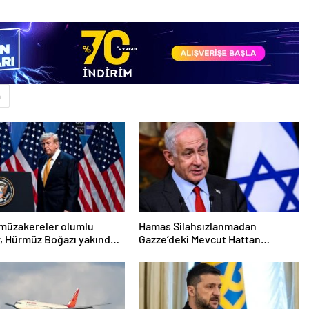
n
e müzakereler olumlu
Hamas Silahsızlanmadan
or, Hürmüz Boğazı yakında
Gazze’deki Mevcut Hattan
k
Çekilmeyeceğiz