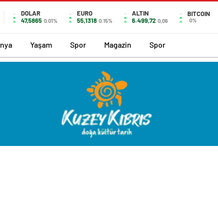
DOLAR
EURO
ALTIN
BITCOIN
47,5865
55,1318
6.499,72
0%
0.01%
0.15%
0,06
nya
Yaşam
Spor
Magazin
Spor