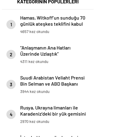
KATEGORİNİN POPÜLERLERİ
Hamas, Witkoff’un sunduğu 70
günlük ateşkes teklifini kabul
1
etti
4657 kez okundu
“Anlaşmanın Ana Hatları
Üzerinde Uzlaştık”
2
4311 kez okundu
Suudi Arabistan Veliaht Prensi
Bin Selman ve ABD Başkanı
3
Trump Bölgesel Gerilimi
3944 kez okundu
Değerlendirdi
Rusya, Ukrayna limanları ile
Karadeniz’deki bir yük gemisini
4
vurduğunu duyurdu
2970 kez okundu