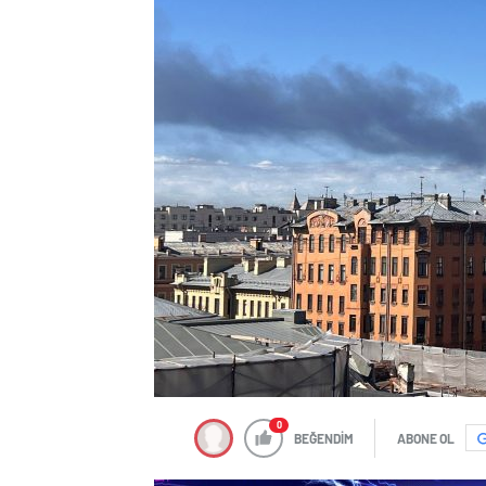
0
BEĞENDİM
ABONE OL