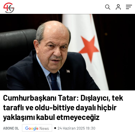
etmeyeceğiz
görüştü
Cumhurbaşkanı Tatar: Dışlayıcı, tek
taraflı ve oldu-bittiye dayalı hiçbir
yaklaşımı kabul etmeyeceğiz
24 Haziran 2025 19:30
ABONE OL
News