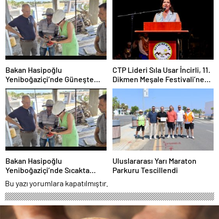
Bakan Hasipoğlu
CTP Lideri Sıla Usar İncirli, 11.
Yeniboğaziçi’nde Güneşte
Dikmen Meşale Festivali’ne
Çalışma Yasağı Denetimlerine
Katıldı
Katıldı
Bakan Hasipoğlu
Uluslararası Yarı Maraton
Yeniboğaziçi’nde Sıcakta
Parkuru Tescillendi
Çalışma Yasağı Denetimlerine
Bu yazı yorumlara kapatılmıştır.
Katıldı