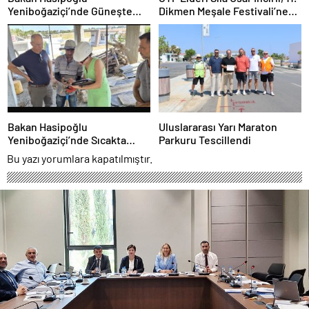
Yeniboğaziçi’nde Güneşte
Dikmen Meşale Festivali’ne
Çalışma Yasağı Denetimlerine
Katıldı
Katıldı
Bakan Hasipoğlu
Uluslararası Yarı Maraton
Yeniboğaziçi’nde Sıcakta
Parkuru Tescillendi
Çalışma Yasağı Denetimlerine
Bu yazı yorumlara kapatılmıştır.
Katıldı