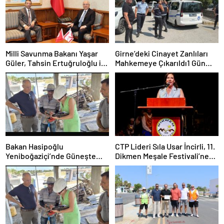
Milli Savunma Bakanı Yaşar
Girne’deki Cinayet Zanlıları
Güler, Tahsin Ertuğruloğlu ile
Mahkemeye Çıkarıldı1 Gün
Bir Araya Geldi
Tutukluluk Kararı
Bakan Hasipoğlu
CTP Lideri Sıla Usar İncirli, 11.
Yeniboğaziçi’nde Güneşte
Dikmen Meşale Festivali’ne
Çalışma Yasağı Denetimlerine
Katıldı
Katıldı