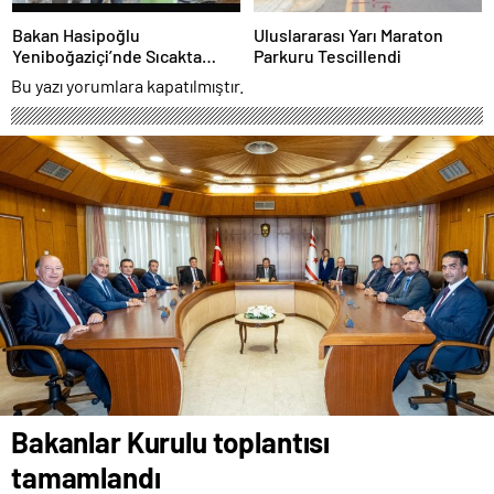
Bakan Hasipoğlu
Uluslararası Yarı Maraton
Yeniboğaziçi’nde Sıcakta
Parkuru Tescillendi
Çalışma Yasağı Denetimlerine
Bu yazı yorumlara kapatılmıştır.
Katıldı
Bakanlar Kurulu toplantısı
tamamlandı