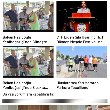
Bir Araya Geldi
Tutukluluk Kararı
Bakan Hasipoğlu
CTP Lideri Sıla Usar İncirli, 11.
Yeniboğaziçi’nde Güneşte
Dikmen Meşale Festivali’ne
Çalışma Yasağı Denetimlerine
Katıldı
Katıldı
Bakan Hasipoğlu
Uluslararası Yarı Maraton
Yeniboğaziçi’nde Sıcakta
Parkuru Tescillendi
Çalışma Yasağı Denetimlerine
Bu yazı yorumlara kapatılmıştır.
Katıldı