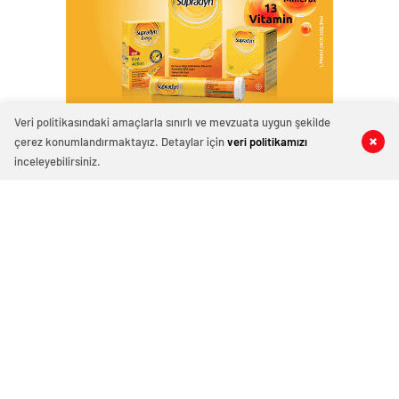
Veri politikasındaki amaçlarla sınırlı ve mevzuata uygun şekilde
çerez konumlandırmaktayız. Detaylar için
veri politikamızı
0
0
0
0
0
0
0
0
0
0
inceleyebilirsiniz.