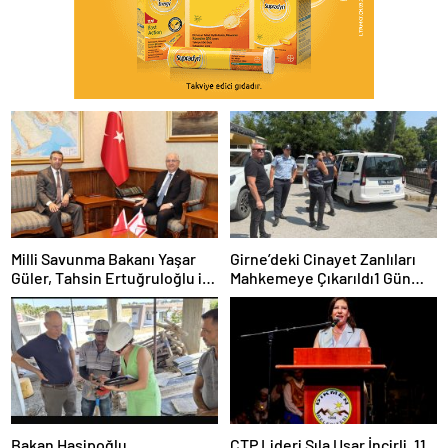
Milli Savunma Bakanı Yaşar
Girne’deki Cinayet Zanlıları
Güler, Tahsin Ertuğruloğlu ile
Mahkemeye Çıkarıldı1 Gün
Bir Araya Geldi
Tutukluluk Kararı
Bakan Hasipoğlu
CTP Lideri Sıla Usar İncirli, 11.