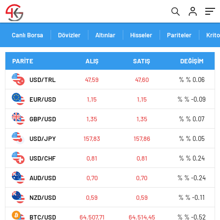
Canlı Borsa
Dövizler
Altınlar
Hisseler
Pariteler
Krit
PARİTE
ALIŞ
SATIŞ
DEĞİŞİM
USD/TRL
47,59
47,60
% % 0.06
EUR/USD
1,15
1,15
% % -0.09
GBP/USD
1,35
1,35
% % 0.07
USD/JPY
157,83
157,86
% % 0.05
USD/CHF
0,81
0,81
% % 0.24
AUD/USD
0,70
0,70
% % -0.24
NZD/USD
0,59
0,59
% % -0.11
BTC/USD
64.507,71
64.514,45
% % -0.52