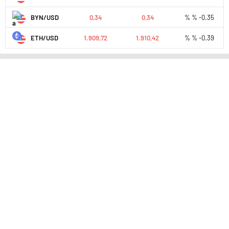
BYN/USD
0,34
0,34
% % -0.35
ETH/USD
1.909,72
1.910,42
% % -0.39