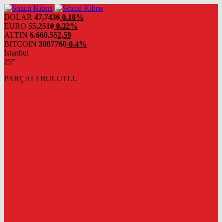
DOLAR
47,7436
0.18%
EURO
55,2510
0.32%
ALTIN
6.660,55
2,59
BITCOIN
3087760
-0.4%
İstanbul
25°
PARÇALI BULUTLU