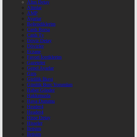
Altın Detay
Altınlar
AMP
Ayarlar
Beğendiklerim
Canlı Borsa
Canlı Tv
Döviz Detay
Dövizler
Eczane
Favori İçeriklerim
Gazeteler
Genel Ayarlar
Giriş
Gizlilik İlkesi
Günlük Burç Yorumları
Haber Gönder
Hakkımızda
Hava Durumu
Header4
Header4
Hisse Detay
Hisseler
İletişim
İletişim