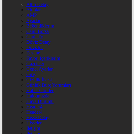
Altın Detay
Altınlar
AMP
Ayarlar
Beğendiklerim
Canlı Borsa
Canlı Tv
Döviz Detay
Dövizler
Eczane
Favori İçeriklerim
Gazeteler
Genel Ayarlar
Giriş
Gizlilik İlkesi
Günlük Burç Yorumları
Haber Gönder
Hakkımızda
Hava Durumu
Header4
Header4
Hisse Detay
Hisseler
İletişim
İletişim