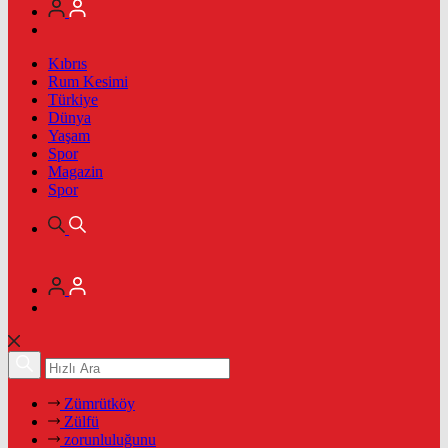
Kıbrıs
Rum Kesimi
Türkiye
Dünya
Yaşam
Spor
Magazin
Spor
Zümrütköy
Zülfü
zorunluluğunu