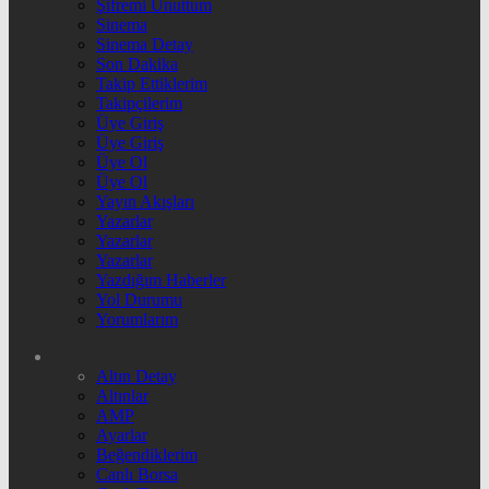
Şifremi Unuttum
Sinema
Sinema Detay
Son Dakika
Takip Ettiklerim
Takipçilerim
Üye Giriş
Üye Giriş
Üye Ol
Üye Ol
Yayın Akışları
Yazarlar
Yazarlar
Yazarlar
Yazdığım Haberler
Yol Durumu
Yorumlarım
Altın Detay
Altınlar
AMP
Ayarlar
Beğendiklerim
Canlı Borsa