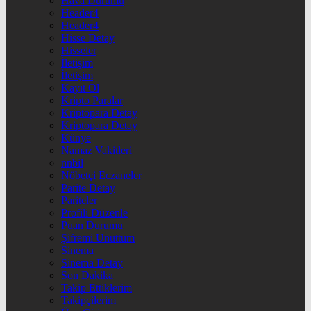
Hava Durumu
Header4
Header4
Hisse Detay
Hisseler
İletişim
İletişim
Kayıt Ol
Kripto Paralar
Kriptopara Detay
Kriptopara Detay
Künye
Namaz Vakitleri
nnbil
Nöbetçi Eczaneler
Parite Detay
Pariteler
Profili Düzenle
Puan Durumu
Şifremi Unuttum
Sinema
Sinema Detay
Son Dakika
Takip Ettiklerim
Takipçilerim