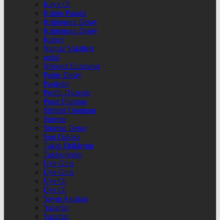
Kayıt Ol
Kripto Paralar
Kriptopara Detay
Kriptopara Detay
Künye
Namaz Vakitleri
nnbil
Nöbetçi Eczaneler
Parite Detay
Pariteler
Profili Düzenle
Puan Durumu
Şifremi Unuttum
Sinema
Sinema Detay
Son Dakika
Takip Ettiklerim
Takipçilerim
Üye Giriş
Üye Giriş
Üye Ol
Üye Ol
Yayın Akışları
Yazarlar
Yazarlar