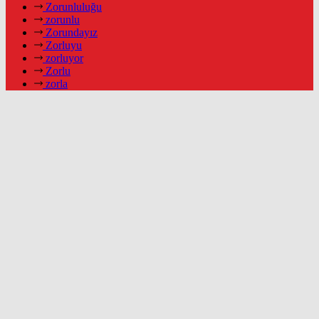
Zorunluluğu
zorunlu
Zorundayız
Zorluyu
zorluyor
Zorlu
zorla