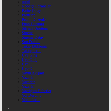
nnbil
Nöbetçi Eczaneler
Parite Detay
Pariteler
Profili Düzenle
Puan Durumu
Şifremi Unuttum
Sinema
Sinema Detay
Son Dakika
Takip Ettiklerim
Takipçilerim
Üye Giriş
Üye Giriş
Üye Ol
Üye Ol
Yayın Akışları
Yazarlar
Yazarlar
Yazarlar
Yazdığım Haberler
Yol Durumu
Yorumlarım