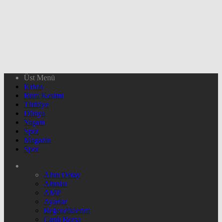
Üst Menü
Kıbrıs
Rum Kesimi
Türkiye
Dünya
Yaşam
Spor
Magazin
Spor
Altın Detay
Altınlar
AMP
Ayarlar
Beğendiklerim
Canlı Borsa