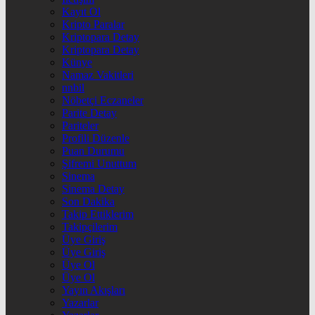
Kayıt Ol
Kripto Paralar
Kriptopara Detay
Kriptopara Detay
Künye
Namaz Vakitleri
nnbil
Nöbetçi Eczaneler
Parite Detay
Pariteler
Profili Düzenle
Puan Durumu
Şifremi Unuttum
Sinema
Sinema Detay
Son Dakika
Takip Ettiklerim
Takipçilerim
Üye Giriş
Üye Giriş
Üye Ol
Üye Ol
Yayın Akışları
Yazarlar