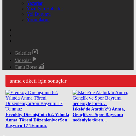
Yazarlar
Yazdığım Haberler
Yol Durumu
Yorumlarım
Galeriler
Videolar
Canlı Borsa
anma etiketi için sonuçlar
İskele’de Atatürk’ü Anma,
Erenköy Direnişi’nin 62. Yılında
Gençlik ve Spor Bayramı
Anma Töreni DüzenleniyorSon
nedeniyle tören…
Başvuru 17 Temmuz