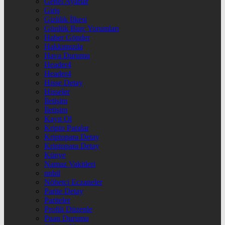
Genel Ayarlar
Giriş
Gizlilik İlkesi
Günlük Burç Yorumları
Haber Gönder
Hakkımızda
Hava Durumu
Header4
Header4
Hisse Detay
Hisseler
İletişim
İletişim
Kayıt Ol
Kripto Paralar
Kriptopara Detay
Kriptopara Detay
Künye
Namaz Vakitleri
nnbil
Nöbetçi Eczaneler
Parite Detay
Pariteler
Profili Düzenle
Puan Durumu