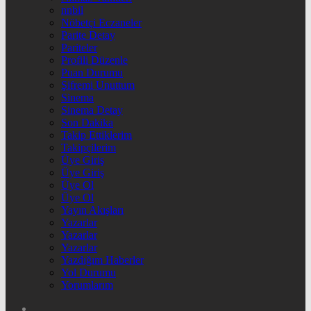
nnbil
Nöbetçi Eczaneler
Parite Detay
Pariteler
Profili Düzenle
Puan Durumu
Şifremi Unuttum
Sinema
Sinema Detay
Son Dakika
Takip Ettiklerim
Takipçilerim
Üye Giriş
Üye Giriş
Üye Ol
Üye Ol
Yayın Akışları
Yazarlar
Yazarlar
Yazarlar
Yazdığım Haberler
Yol Durumu
Yorumlarım