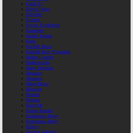
Canlı Tv
Döviz Detay
Dövizler
Eczane
Favori İçeriklerim
Gazeteler
Genel Ayarlar
Giriş
Gizlilik İlkesi
Günlük Burç Yorumları
Haber Gönder
Hakkımızda
Hava Durumu
Header4
Header4
Hisse Detay
Hisseler
İletişim
İletişim
Kayıt Ol
Kripto Paralar
Kriptopara Detay
Kriptopara Detay
Künye
Namaz Vakitleri