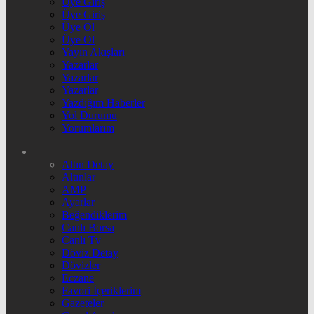
Üye Giriş
Üye Giriş
Üye Ol
Üye Ol
Yayın Akışları
Yazarlar
Yazarlar
Yazarlar
Yazdığım Haberler
Yol Durumu
Yorumlarım
Altın Detay
Altınlar
AMP
Ayarlar
Beğendiklerim
Canlı Borsa
Canlı Tv
Döviz Detay
Dövizler
Eczane
Favori İçeriklerim
Gazeteler