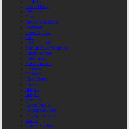
Canlı Tv
Döviz Detay
Dövizler
Eczane
Favori İçeriklerim
Gazeteler
Genel Ayarlar
Giriş
Gizlilik İlkesi
Günlük Burç Yorumları
Haber Gönder
Hakkımızda
Hava Durumu
Header4
Header4
Hisse Detay
Hisseler
İletişim
İletişim
Kayıt Ol
Kripto Paralar
Kriptopara Detay
Kriptopara Detay
Künye
Namaz Vakitleri