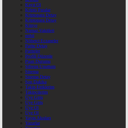
Kayıt Ol
Kripto Paralar
Kriptopara Detay
Kriptopara Detay
Künye
Namaz Vakitleri
nnbil
Nöbetçi Eczaneler
Parite Detay
Pariteler
Profili Düzenle
Puan Durumu
Şifremi Unuttum
Sinema
Sinema Detay
Son Dakika
Takip Ettiklerim
Takipçilerim
Üye Giriş
Üye Giriş
Üye Ol
Üye Ol
Yayın Akışları
Yazarlar