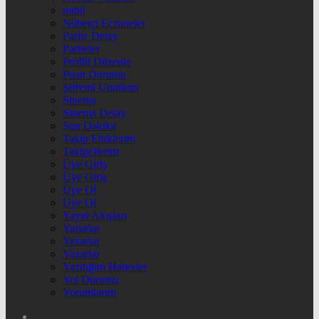
nnbil
Nöbetçi Eczaneler
Parite Detay
Pariteler
Profili Düzenle
Puan Durumu
Şifremi Unuttum
Sinema
Sinema Detay
Son Dakika
Takip Ettiklerim
Takipçilerim
Üye Giriş
Üye Giriş
Üye Ol
Üye Ol
Yayın Akışları
Yazarlar
Yazarlar
Yazarlar
Yazdığım Haberler
Yol Durumu
Yorumlarım