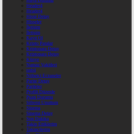
Hava Durumu
Header4
Header4
Hisse Detay
Hisseler
İletişim
İletişim
Kayıt Ol
Kripto Paralar
Kriptopara Detay
Kriptopara Detay
Künye
Namaz Vakitleri
nnbil
Nöbetçi Eczaneler
Parite Detay
Pariteler
Profili Düzenle
Puan Durumu
Şifremi Unuttum
Sinema
Sinema Detay
Son Dakika
Takip Ettiklerim
Takipçilerim