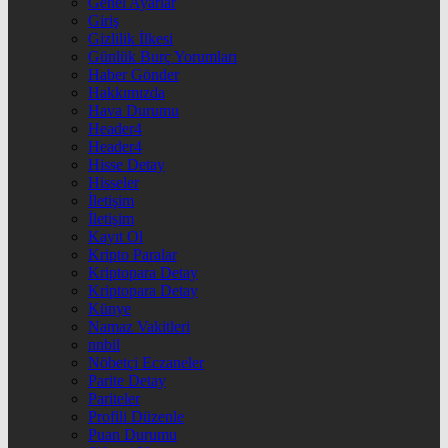
Genel Ayarlar
Giriş
Gizlilik İlkesi
Günlük Burç Yorumları
Haber Gönder
Hakkımızda
Hava Durumu
Header4
Header4
Hisse Detay
Hisseler
İletişim
İletişim
Kayıt Ol
Kripto Paralar
Kriptopara Detay
Kriptopara Detay
Künye
Namaz Vakitleri
nnbil
Nöbetçi Eczaneler
Parite Detay
Pariteler
Profili Düzenle
Puan Durumu