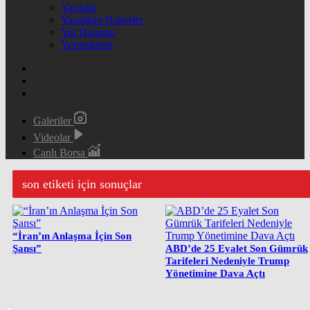
Yazarlar
Yazdığım Haberler
Yol Durumu
Yorumlarım
Galeriler
Videolar
Canlı Borsa
son etiketi için sonuçlar
“İran’ın Anlaşma İçin Son
Şansı”
ABD’de 25 Eyalet Son Gümrük
Tarifeleri Nedeniyle Trump
Yönetimine Dava Açtı