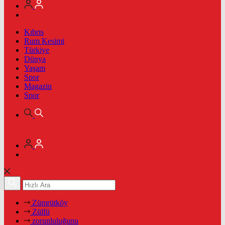
Kıbrıs
Rum Kesimi
Türkiye
Dünya
Yaşam
Spor
Magazin
Spor
Zümrütköy
Zülfü
zorunluluğunu