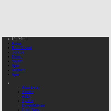
Üst Menü
Kıbrıs
Rum Kesimi
Türkiye
Dünya
Yaşam
Spor
Magazin
Spor
Altın Detay
Altınlar
AMP
Ayarlar
Beğendiklerim
Canlı Borsa