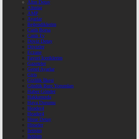
Altın Detay
Altınlar
AMP
Ayarlar
Beğendiklerim
Canlı Borsa
Canlı Tv
Döviz Detay
Dövizler
Eczane
Favori İçeriklerim
Gazeteler
Genel Ayarlar
Giriş
Gizlilik İlkesi
Günlük Burç Yorumları
Haber Gönder
Hakkımızda
Hava Durumu
Header4
Header4
Hisse Detay
Hisseler
İletişim
İletişim