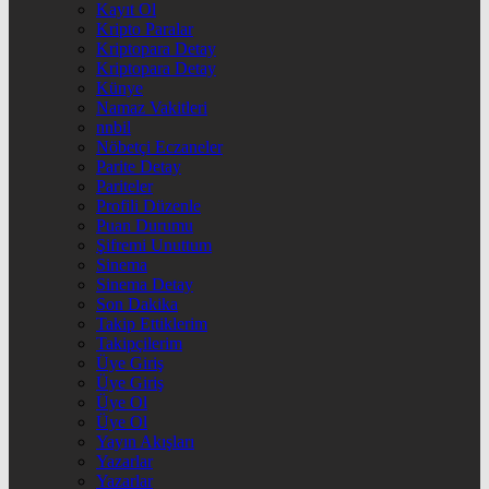
Kayıt Ol
Kripto Paralar
Kriptopara Detay
Kriptopara Detay
Künye
Namaz Vakitleri
nnbil
Nöbetçi Eczaneler
Parite Detay
Pariteler
Profili Düzenle
Puan Durumu
Şifremi Unuttum
Sinema
Sinema Detay
Son Dakika
Takip Ettiklerim
Takipçilerim
Üye Giriş
Üye Giriş
Üye Ol
Üye Ol
Yayın Akışları
Yazarlar
Yazarlar