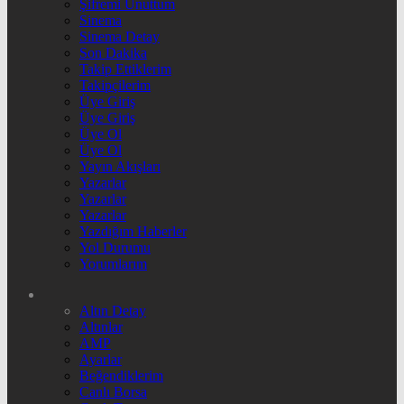
Şifremi Unuttum
Sinema
Sinema Detay
Son Dakika
Takip Ettiklerim
Takipçilerim
Üye Giriş
Üye Giriş
Üye Ol
Üye Ol
Yayın Akışları
Yazarlar
Yazarlar
Yazarlar
Yazdığım Haberler
Yol Durumu
Yorumlarım
Altın Detay
Altınlar
AMP
Ayarlar
Beğendiklerim
Canlı Borsa