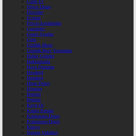
Canlı Tv
Döviz Detay
Dövizler
Eczane
Favori İçeriklerim
Gazeteler
Genel Ayarlar
Giriş
Gizlilik İlkesi
Günlük Burç Yorumları
Haber Gönder
Hakkımızda
Hava Durumu
Header4
Header4
Hisse Detay
Hisseler
İletişim
İletişim
Kayıt Ol
Kripto Paralar
Kriptopara Detay
Kriptopara Detay
Künye
Namaz Vakitleri