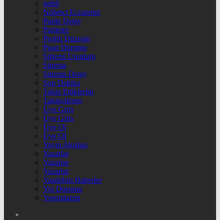
nnbil
Nöbetçi Eczaneler
Parite Detay
Pariteler
Profili Düzenle
Puan Durumu
Şifremi Unuttum
Sinema
Sinema Detay
Son Dakika
Takip Ettiklerim
Takipçilerim
Üye Giriş
Üye Giriş
Üye Ol
Üye Ol
Yayın Akışları
Yazarlar
Yazarlar
Yazarlar
Yazdığım Haberler
Yol Durumu
Yorumlarım