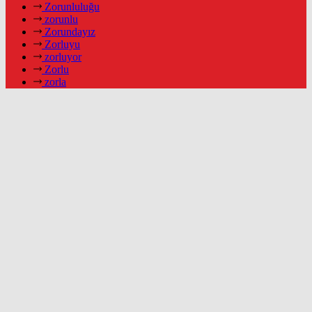
Zorunluluğu
zorunlu
Zorundayız
Zorluyu
zorluyor
Zorlu
zorla