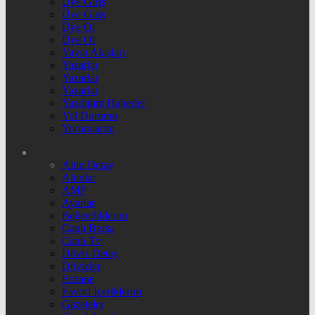
Üye Giriş
Üye Giriş
Üye Ol
Üye Ol
Yayın Akışları
Yazarlar
Yazarlar
Yazarlar
Yazdığım Haberler
Yol Durumu
Yorumlarım
Altın Detay
Altınlar
AMP
Ayarlar
Beğendiklerim
Canlı Borsa
Canlı Tv
Döviz Detay
Dövizler
Eczane
Favori İçeriklerim
Gazeteler