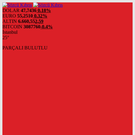
DOLAR
47,7436
0.18%
EURO
55,2510
0.32%
ALTIN
6.660,55
2,59
BITCOIN
3087760
-0.4%
İstanbul
25°
PARÇALI BULUTLU