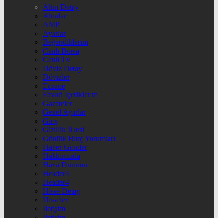
Altın Detay
Altınlar
AMP
Ayarlar
Beğendiklerim
Canlı Borsa
Canlı Tv
Döviz Detay
Dövizler
Eczane
Favori İçeriklerim
Gazeteler
Genel Ayarlar
Giriş
Gizlilik İlkesi
Günlük Burç Yorumları
Haber Gönder
Hakkımızda
Hava Durumu
Header4
Header4
Hisse Detay
Hisseler
İletişim
İletişim