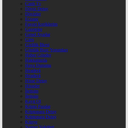
Canlı Tv
Döviz Detay
Dövizler
Eczane
Favori İçeriklerim
Gazeteler
Genel Ayarlar
Giriş
Gizlilik İlkesi
Günlük Burç Yorumları
Haber Gönder
Hakkımızda
Hava Durumu
Header4
Header4
Hisse Detay
Hisseler
İletişim
İletişim
Kayıt Ol
Kripto Paralar
Kriptopara Detay
Kriptopara Detay
Künye
Namaz Vakitleri