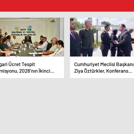
ari Ücret Tespit
Cumhuriyet Meclisi Başkanı
isyonu, 2026’nın İkinci
Ziya Öztürkler, Konferans
retini Belirlemek Üzere
Vermek Üzere Malatya’ya Gi
plandı