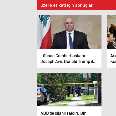
üzere etiketi için sonuçlar
Lübnan Cumhurbaşkanı
Asg
Joseph Avn, Donald Trump ile
Kom
Görüşmek Üzere ABD’ye Gitti
Üc
To
ABD’de silahlı saldırı: Bir