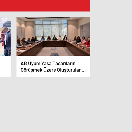
AB Uyum Yasa Tasarılarını
Görüşmek Üzere Oluşturulan
tti
Geçici ve Özel Komite bugün
toplandı