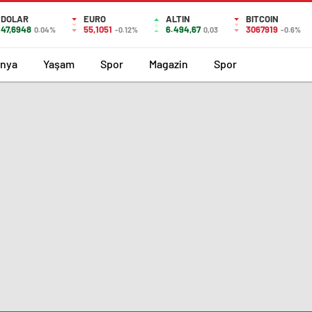
DOLAR
EURO
ALTIN
BITCOIN
47,6948
55,1051
6.494,67
3067919
0.04%
-0.12%
0,03
-0.6%
nya
Yaşam
Spor
Magazin
Spor