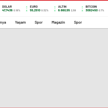
DOLAR
EURO
ALTIN
BITCOIN
47,7436
55,2510
6.660,55
3092450
0.18%
0.32%
2,59
0.7%
nya
Yaşam
Spor
Magazin
Spor