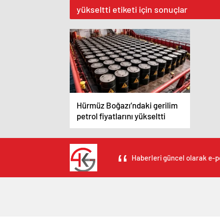
yükseltti etiketi için sonuçlar
Hürmüz Boğazı’ndaki gerilim
petrol fiyatlarını yükseltti
Haberleri güncel olarak e-po