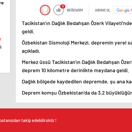
re
0
BEĞENDİM
ABONE OL
Tacikistan’ın Dağlık Bedahşan Özerk Vilayeti’
geldi.
r
Özbekistan Sismoloji Merkezi, depremin yerel saa
i
açıkladı.
Merkez üssü Tacikistan’ın Dağlık Bedahşan Özerk
deprem 10 kilometre derinlikte meydana geldi.
Dağlık bölgede kaydedilen depremde, şu ana kada
Deprem komşu Özbekistan’da da 3,2 büyüklüğünd
stanızdan takip edebilirsiniz !