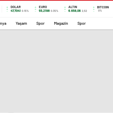
DOLAR
EURO
ALTIN
BITCOIN
47,7041
55,2198
6.656,06
0%
0.15%
0.35%
2,52
nya
Yaşam
Spor
Magazin
Spor