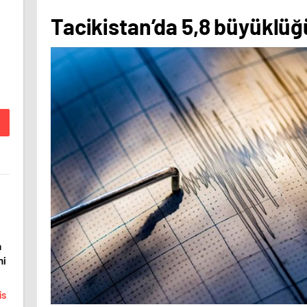
Tacikistan’da 5,8 büyüklü
a
mi
is