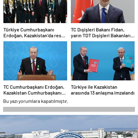
verildi
Türkiye Cumhurbaşkanı
TC Dışişleri Bakanı Fidan,
Erdoğan, Kazakistan’da resmi
yarın TDT Dışişleri Bakanları
törenle karşılandı
Konseyi Toplantısı’na
katılacak
TC Cumhurbaşkanı Erdoğan,
Türkiye ile Kazakistan
Kazakistan Cumhurbaşkanı
arasında 13 anlaşma imzalandı
Tokayev ile ortak basın
Bu yazı yorumlara kapatılmıştır.
toplantısında konuştu: