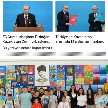
törenle karşılandı
Konseyi Toplantısı’na
katılacak
TC Cumhurbaşkanı Erdoğan,
Türkiye ile Kazakistan
Kazakistan Cumhurbaşkanı
arasında 13 anlaşma imzalandı
Tokayev ile ortak basın
Bu yazı yorumlara kapatılmıştır.
toplantısında konuştu: