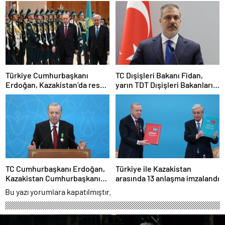
davasında ara karar
açıklandı…Tutukluluk
hallerinin devamına karar
verildi
Türkiye Cumhurbaşkanı
TC Dışişleri Bakanı Fidan,
Erdoğan, Kazakistan’da resmi
yarın TDT Dışişleri Bakanları
törenle karşılandı
Konseyi Toplantısı’na
katılacak
TC Cumhurbaşkanı Erdoğan,
Türkiye ile Kazakistan
Kazakistan Cumhurbaşkanı
arasında 13 anlaşma imzalandı
Tokayev ile ortak basın
Bu yazı yorumlara kapatılmıştır.
toplantısında konuştu: