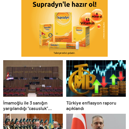
İmamoğlu ile 3 sanığın
Türkiye enflasyon raporu
yargılandığı “casusluk”
açıklandı
davasında ara karar
açıklandı…Tutukluluk
hallerinin devamına karar