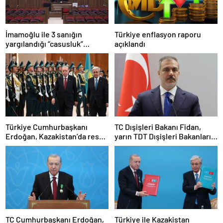
İmamoğlu ile 3 sanığın
Türkiye enflasyon raporu
yargılandığı “casusluk”
açıklandı
davasında ara karar
açıklandı…Tutukluluk
hallerinin devamına karar
verildi
Türkiye Cumhurbaşkanı
TC Dışişleri Bakanı Fidan,
Erdoğan, Kazakistan’da resmi
yarın TDT Dışişleri Bakanları
törenle karşılandı
Konseyi Toplantısı’na
katılacak
TC Cumhurbaşkanı Erdoğan,
Türkiye ile Kazakistan