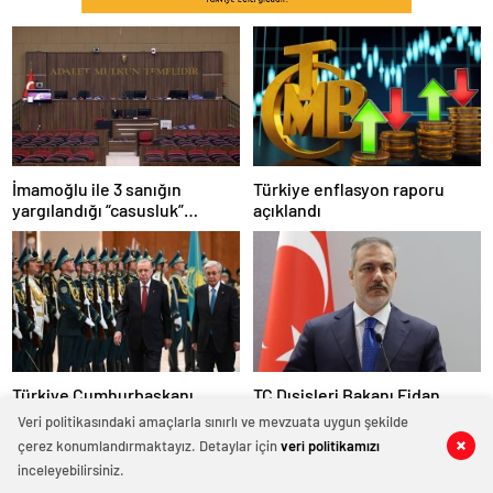
İmamoğlu ile 3 sanığın
Türkiye enflasyon raporu
yargılandığı “casusluk”
açıklandı
davasında ara karar
açıklandı…Tutukluluk
hallerinin devamına karar
verildi
Türkiye Cumhurbaşkanı
TC Dışişleri Bakanı Fidan,
Erdoğan, Kazakistan’da resmi
yarın TDT Dışişleri Bakanları
Veri politikasındaki amaçlarla sınırlı ve mevzuata uygun şekilde
törenle karşılandı
Konseyi Toplantısı’na
çerez konumlandırmaktayız. Detaylar için
veri politikamızı
0
0
0
0
0
0
0
0
0
0
0
0
katılacak
inceleyebilirsiniz.