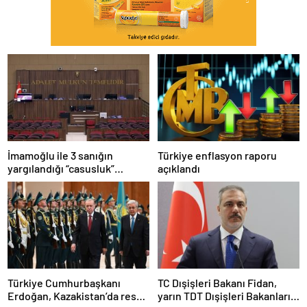
İmamoğlu ile 3 sanığın
Türkiye enflasyon raporu
yargılandığı “casusluk”
açıklandı
davasında ara karar
açıklandı…Tutukluluk
hallerinin devamına karar
verildi
Türkiye Cumhurbaşkanı
TC Dışişleri Bakanı Fidan,
Erdoğan, Kazakistan’da resmi
yarın TDT Dışişleri Bakanları