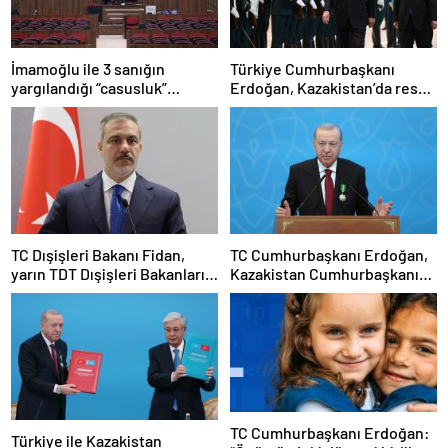
İmamoğlu ile 3 sanığın
Türkiye Cumhurbaşkanı
yargılandığı “casusluk”
Erdoğan, Kazakistan’da resmi
davasında ara karar
törenle karşılandı
açıklandı…Tutukluluk
hallerinin devamına karar
verildi
TC Dışişleri Bakanı Fidan,
TC Cumhurbaşkanı Erdoğan,
yarın TDT Dışişleri Bakanları
Kazakistan Cumhurbaşkanı
Konseyi Toplantısı’na
Tokayev ile ortak basın
katılacak
toplantısında konuştu:
TC Cumhurbaşkanı Erdoğan:
Türkiye ile Kazakistan