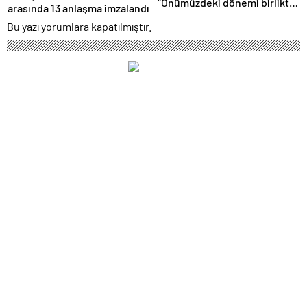
“Önümüzdeki dönemi birlikte
arasında 13 anlaşma imzalandı
Türk Dünyası Yüzyılı
Bu yazı yorumlara kapatılmıştır.
yapacağız”