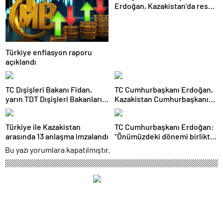
Erdoğan, Kazakistan’da resmi
törenle karşılandı
Türkiye enflasyon raporu
açıklandı
TC Dışişleri Bakanı Fidan,
TC Cumhurbaşkanı Erdoğan,
yarın TDT Dışişleri Bakanları
Kazakistan Cumhurbaşkanı
Konseyi Toplantısı’na
Tokayev ile ortak basın
katılacak
toplantısında konuştu:
Türkiye ile Kazakistan
TC Cumhurbaşkanı Erdoğan:
arasında 13 anlaşma imzalandı
“Önümüzdeki dönemi birlikte
Türk Dünyası Yüzyılı
Bu yazı yorumlara kapatılmıştır.
yapacağız”