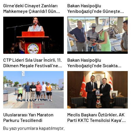
Girne’deki Cinayet Zanlıları
Bakan Hasipoğlu
Mahkemeye Çıkarıldı1 Gün
Yeniboğaziçi’nde Güneşte
Tutukluluk Kararı
Çalışma Yasağı Denetimlerine
Katıldı
CTP Lideri Sıla Usar İncirli, 11.
Bakan Hasipoğlu
Dikmen Meşale Festivali’ne
Yeniboğaziçi’nde Sıcakta
Katıldı
Çalışma Yasağı Denetimlerine
Katıldı
Uluslararası Yarı Maraton
Meclis Başkanı Öztürkler, AK
Parkuru Tescillendi
Parti KKTC Temsilcisi Kaya’yı
Kabul Etti
Bu yazı yorumlara kapatılmıştır.