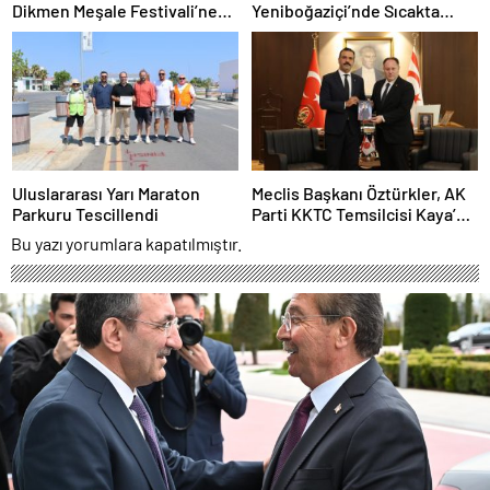
Dikmen Meşale Festivali’ne
Yeniboğaziçi’nde Sıcakta
Katıldı
Çalışma Yasağı Denetimlerine
Katıldı
Uluslararası Yarı Maraton
Meclis Başkanı Öztürkler, AK
Parkuru Tescillendi
Parti KKTC Temsilcisi Kaya’yı
Kabul Etti
Bu yazı yorumlara kapatılmıştır.