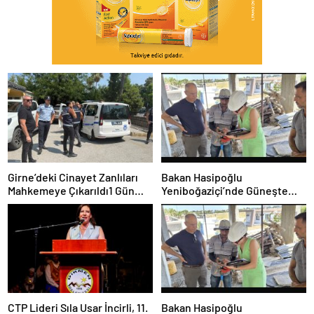
Girne’deki Cinayet Zanlıları
Bakan Hasipoğlu
Mahkemeye Çıkarıldı1 Gün
Yeniboğaziçi’nde Güneşte
Tutukluluk Kararı
Çalışma Yasağı Denetimlerine
Katıldı
CTP Lideri Sıla Usar İncirli, 11.
Bakan Hasipoğlu