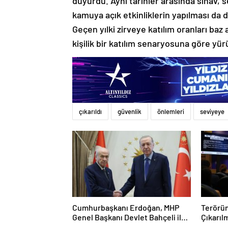
duyurdu. Aynı tarihler arasında sınav,
kamuya açık etkinliklerin yapılması da 
Geçen yılki zirveye katılım oranları baz 
kişilik bir katılım senaryosuna göre yür
çıkarıldı
güvenlik
önlemleri
seviyeye
Cumhurbaşkanı Erdoğan, MHP
Terörün
Genel Başkanı Devlet Bahçeli ile
Çıkarıl
bir araya geldi
Katkı S