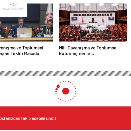
ayanışma ve Toplumsal
Milli Dayanışma ve Toplumsal
şme Teklifi Masada
Bütünleşmenin
Güçlendirilmesine Dair Kanun
Teklifi TBMM’ye Sunuldu
stanızdan takip edebilirsiniz !