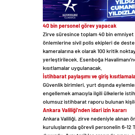
40 bin personel görev yapacak
Zirve süresince toplam 40 bin emniyet
önlemlerine sivil polis ekipleri de des
kameralarına ek olarak 100 kritik nokt
yerleştirilecek. Esenboğa Havalimanı’nd
kısıtlamalar uygulanacak.
İstihbarat paylaşımı ve giriş kısıtlamala
Güvenlik birimleri, yurt dışında eylemlere
engellemek amacıyla ilgili ülkelerle is
olumsuz istihbarat raporu bulunan kişil
Ankara Valiliği’nden idari izin kararı
Ankara Valiliği, zirve nedeniyle alınan
kuruluşlarında görevli personelin 6-12 T