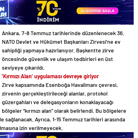
Ankara, 7-8 Temmuz tarihlerinde düzenlenecek 36.
NATO Devlet ve Hükümet Başkanları Zirvesi’ne ev
sahipliği yapmaya hazırlanıyor. Başkentte zirve
öncesinde güvenlik ve ulaşım tedbirleri en üst
seviyeye çıkarıldı.
‘Kırmızı Alan’ uygulaması devreye giriyor
Zirve kapsamında Esenboğa Havalimanı çevresi,
zirvenin gerçekleştirileceği alanlar, protokol
güzergahları ve delegasyonların konaklayacağı
bölgeler “kırmızı alan” olarak belirlendi. Bu bölgelere
ilde sağlanacak. Ayrıca, 1-15 Temmuz tarihleri arasında
lmasına izin verilmeyecek.