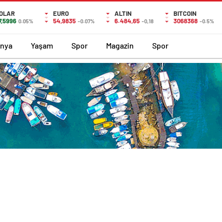
OLAR
EURO
ALTIN
BITCOIN
7,5996
54,9835
6.484,65
3068368
0.05%
-0.07%
-0,18
-0.5%
nya
Yaşam
Spor
Magazin
Spor