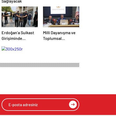
Sağlayacak
Erdoğan’a Suikast
Milli Dayanışma ve
Girişiminde
Toplumsal
Bulunan Firari FETÖ
Bütünleşme Teklifi
Üyesi Burkay
Masada
Karatepe
Tutuklandı