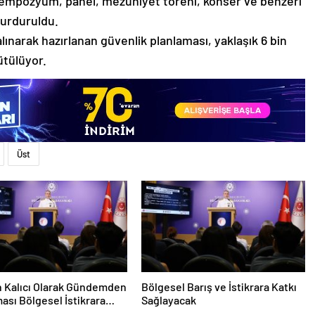
 sempozyum, panel, mezuniyet töreni, konser ve benzeri
durduruldu.
alınarak hazırlanan güvenlik planlaması, yaklaşık 6 bin
ütülüyor.
Üst
 Kalıcı Olarak Gündemden
Bölgesel Barış ve İstikrara Katkı
ması Bölgesel İstikrara
Sağlayacak
ağlayacak