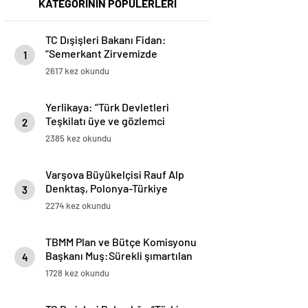
KATEGORİNİN POPÜLERLERİ
TC Dışişleri Bakanı Fidan:
“Semerkant Zirvemizde
1
Teşkilatımıza gözlemci üye
2617 kez okundu
olarak kabul edilen KKTC, aile
meclisimizin ayrılmaz bir
Yerlikaya: “Türk Devletleri
parçasıdır”
Teşkilatı üye ve gözlemci
2
ülkeleri olarak suçla ve suç
2385 kez okundu
odaklarıyla mücadelemizi
kararlılıkla sürdüreceğiz”
Varşova Büyükelçisi Rauf Alp
Denktaş, Polonya-Türkiye
3
arasında kökleri tarihe dayanan
2274 kez okundu
ilişkileri değerlendirdi
TBMM Plan ve Bütçe Komisyonu
Başkanı Muş:Sürekli şımartılan
4
bir GKRY var. Hem TC’nin hem de
1728 kez okundu
Kıbrıs Türkü’nün Ada’daki varlığı,
onların karşısında en büyük