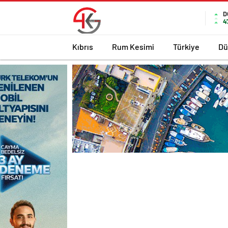
D
4
Kıbrıs
Rum Kesimi
Türkiye
Dü