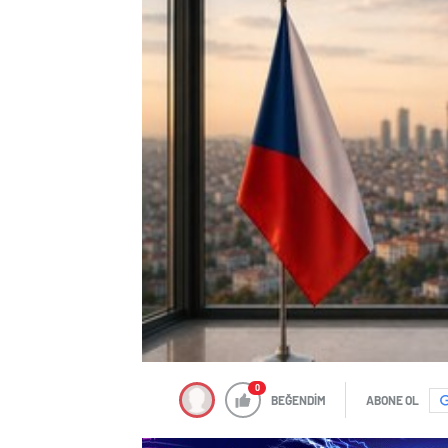
0
BEĞENDİM
ABONE OL