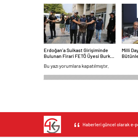
Erdoğan’a Suikast Girişiminde
Milli D
Bulunan Firari FETÖ Üyesi Burkay
Bütünle
Karatepe Tutuklandı
Bu yazı yorumlara kapatılmıştır.
Haberleri güncel olarak e-po