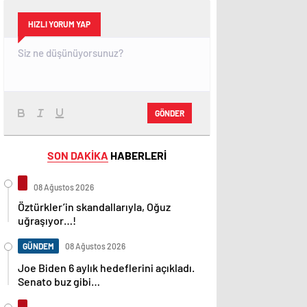
HIZLI YORUM YAP
GÖNDER
SON DAKİKA
HABERLERİ
08 Ağustos 2026
Öztürkler’in skandallarıyla, Oğuz
uğraşıyor…!
GÜNDEM
08 Ağustos 2026
Joe Biden 6 aylık hedeflerini açıkladı.
Senato buz gibi…