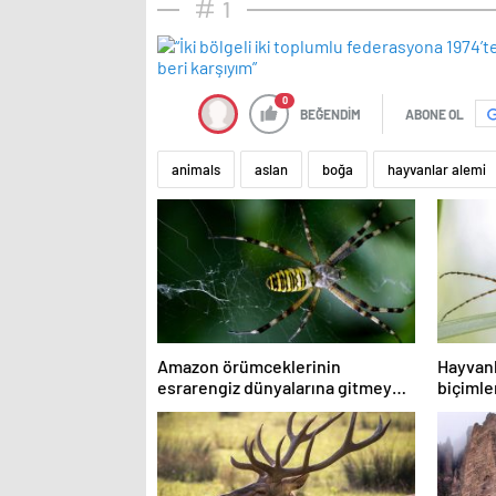
1
0
BEĞENDİM
ABONE OL
animals
aslan
boğa
hayvanlar alemi
Amazon örümceklerinin
Hayvanl
esrarengiz dünyalarına gitmeye
biçimle
hazır olun.
görüntü