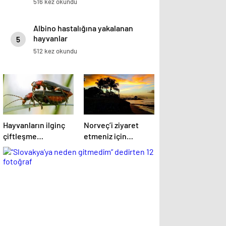
516 kez okundu
Albino hastalığına yakalanan
hayvanlar
5
512 kez okundu
Hayvanların ilginç
Norveç’i ziyaret
çiftleşme
etmeniz için
biçimlerini National
gereken 25 sebep
Geographic
görüntüledi.