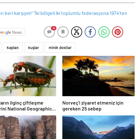
4
News
kaplan
kuşlar
minik dostlar
arın ilginç çiftleşme
Norveç’i ziyaret etmeniz için
rini National Geographic
gereken 25 sebep
ledi.