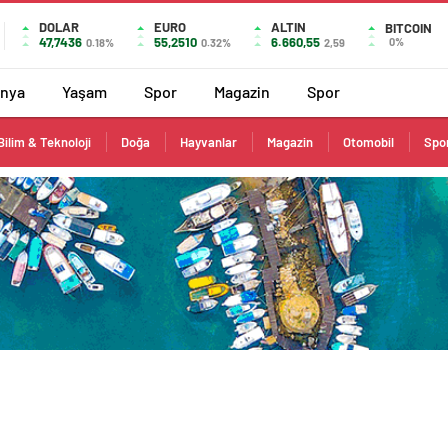
DOLAR
EURO
ALTIN
BITCOIN
47,7436
55,2510
6.660,55
0%
0.18%
0.32%
2,59
nya
Yaşam
Spor
Magazin
Spor
Bilim & Teknoloji
Doğa
Hayvanlar
Magazin
Otomobil
Spo