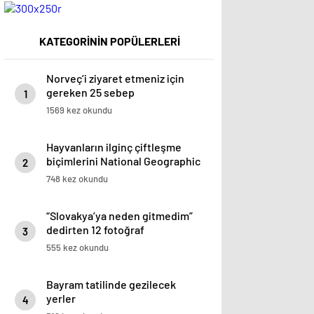
KATEGORİNİN POPÜLERLERİ
Norveç’i ziyaret etmeniz için
gereken 25 sebep
1
1569 kez okundu
Hayvanların ilginç çiftleşme
biçimlerini National Geographic
2
görüntüledi.
748 kez okundu
“Slovakya’ya neden gitmedim”
dedirten 12 fotoğraf
3
555 kez okundu
Bayram tatilinde gezilecek
yerler
4