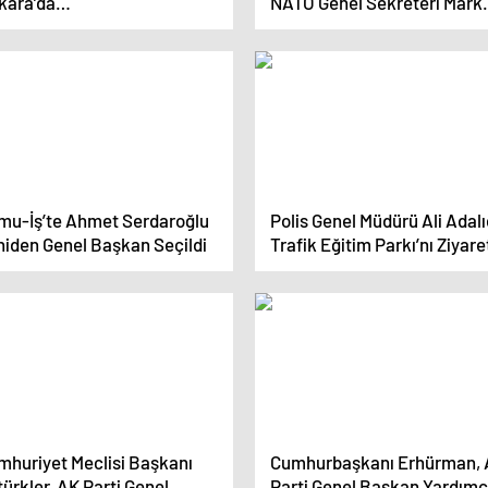
kara’da
NATO Genel Sekreteri Mark
nuştu“Yatırımlarımız
Rutte ile Görüştü
yesinde Kapasitemizi
ırıyoruz”
mu-İş’te Ahmet Serdaroğlu
Polis Genel Müdürü Ali Adalı
niden Genel Başkan Seçildi
Trafik Eğitim Parkı’nı Ziyare
Etti
mhuriyet Meclisi Başkanı
Cumhurbaşkanı Erhürman,
ürkler, AK Parti Genel
Parti Genel Başkan Yardımc