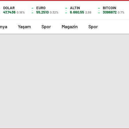
DOLAR
EURO
ALTIN
BITCOIN
47,7436
55,2510
6.660,55
3096672
0.18%
0.32%
2,59
0.7%
nya
Yaşam
Spor
Magazin
Spor