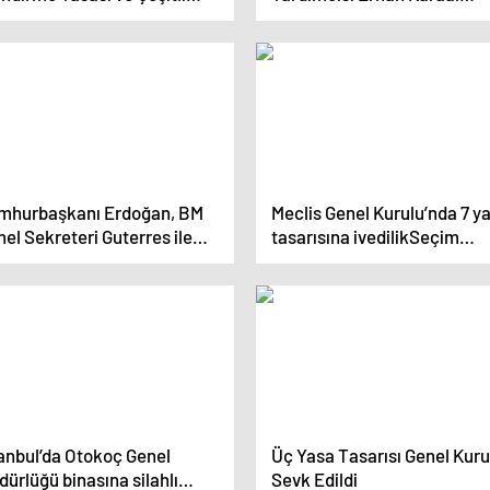
ar Tasarılarını Genel Kurul’a
kaçırıldı
k Etti
mhurbaşkanı Erdoğan, BM
Meclis Genel Kurulu’nda 7 y
el Sekreteri Guterres ile
tasarısına ivedilikSeçim
rüştü
tartışması damga vurdu
tanbul’da Otokoç Genel
Üç Yasa Tasarısı Genel Kuru
ürlüğü binasına silahlı
Sevk Edildi