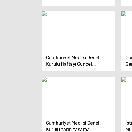
ToplanıyorGündem Yoğun
Kar
Sev
Cumhuriyet Meclisi Genel
Cu
Kurulu Haftayı Güncel
Gen
Konuşmalarla TamamladıYeni
gö
Toplantı Pazartesi Günü
Cumhuriyet Meclisi Genel
İs
Kurulu Yarın Yasama
Müd