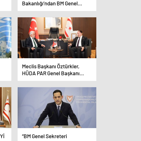
Bakanlığı’ndan BM Genel
Sekreteri Guterres’in Kıbrıs
Çabalarına Takdir
Meclis Başkanı Öztürkler,
HÜDA PAR Genel Başkanı
den
Yapıcıoğlu’nu kabul etti
Yİ
“BM Genel Sekreteri