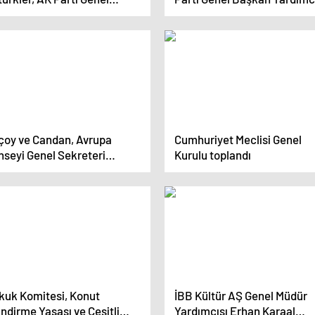
şkan Yardımcısı Zorlu’yu
Kürşad Zorlu ile Bir Araya Ge
ul etti
çoy ve Candan, Avrupa
Cumhuriyet Meclisi Genel
nseyi Genel Sekreteri
Kurulu toplandı
set ile görüştü
kuk Komitesi, Konut
İBB Kültür AŞ Genel Müdür
ndirme Yasası ve Çeşitli
Yardımcısı Erhan Karaal