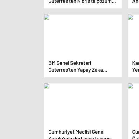
Guterres’ten Kıbrıs’ta çözüm
An
için ‘fırsat penceresi’ vurgusu
Ko
Sa
Art
BM Genel Sekreteri
Ka
Guterres’ten Yapay Zeka
Ye
Uyarısı‘Kurallar Teknolojinin
Gerisinde Kaldı’
Cumhuriyet Meclisi Genel
Cu
Kurulu’nda dört yasa tasarısı
Özt