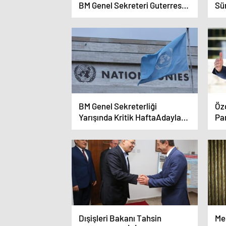
BM Genel Sekreteri Guterres
Sü
ile Görüştü
Dü
BM Genel Sekreterliği
Özg
Yarışında Kritik HaftaAdaylar
Par
BMGK’de Görüşülecek
Dışişleri Bakanı Tahsin
Mec