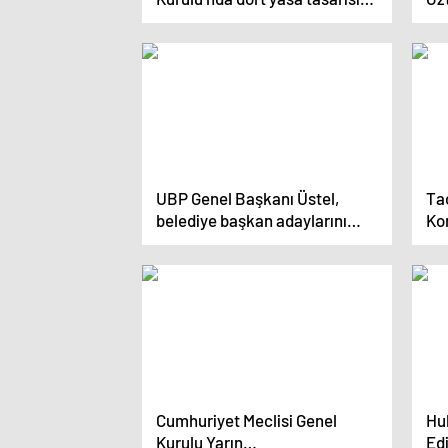
ve bir yasa önerisi kabul edildi
Ba
kab
UBP Genel Başkanı Üstel,
Ta
belediye başkan adaylarını
Ko
açıkladı
Ber
Cumhuriyet Meclisi Genel
Hu
Kurulu Yarın
Edi