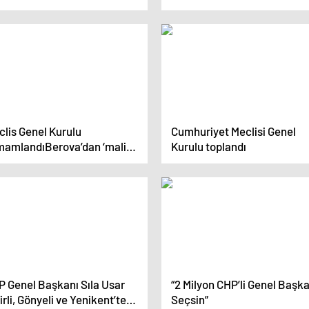
dırı düzenlendi
clis Genel Kurulu
Cumhuriyet Meclisi Genel
mamlandıBerova’dan ‘mali
Kurulu toplandı
iplin’ vurgusu
P Genel Başkanı Sıla Usar
“2 Milyon CHP’li Genel Başka
irli, Gönyeli ve Yenikent’te
Seçsin”