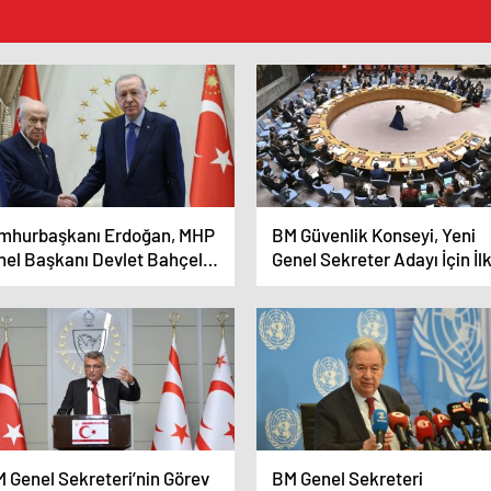
mhurbaşkanı Erdoğan, MHP
BM Güvenlik Konseyi, Yeni
nel Başkanı Devlet Bahçeli
Genel Sekreter Adayı İçin İl
 bir araya geldi
Ön Oylamayı Gerçekleştirdi
M Genel Sekreteri’nin Görev
BM Genel Sekreteri