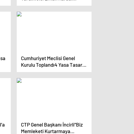
kaçırıldı
asa
Cumhuriyet Meclisi Genel
Kurulu Toplandı4 Yasa Tasarısı
Görüşüldü
l’a
CTP Genel Başkanı İncirli“Biz
Memleketi Kurtarmaya