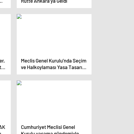
Rutte Ankara’ya Geldi
er,
Meclis Genel Kurulu’nda Seçim
t
ve Halkoylaması Yasa Tasarısı
gündemde
 AK
Cumhuriyet Meclisi Genel
ısı
Kurulu yasama gündemiyle