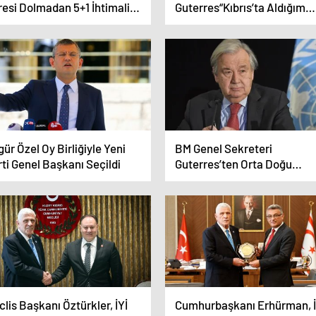
resi Dolmadan 5+1 İhtimali
Guterres“Kıbrıs’ta Aldığım
şük Değil”
Mesaj Netti”
ür Özel Oy Birliğiyle Yeni
BM Genel Sekreteri
ti Genel Başkanı Seçildi
Guterres’ten Orta Doğu
Uyarısı“Çatışmalar Kontrol
Çıkıyor”
lis Başkanı Öztürkler, İYİ
Cumhurbaşkanı Erhürman, İ