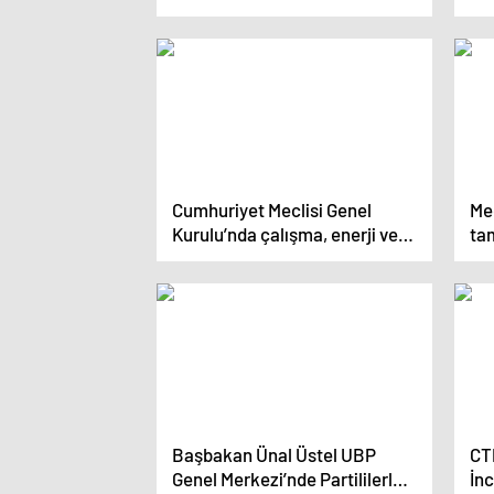
Gündemiyle Toplanıyor
sal
Cumhuriyet Meclisi Genel
Me
Kurulu’nda çalışma, enerji ve
ta
sağlık gündemi
dis
Başbakan Ünal Üstel UBP
CT
Genel Merkezi’nde Partililerle
İnc