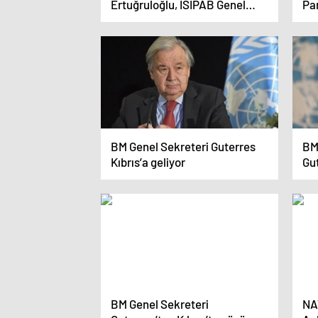
Ertuğruloğlu, İSİPAB Genel
Pa
Sekreter Yardımcısı Sijani ile
ve
Görüştü
Ett
BM Genel Sekreteri Guterres
BM
Kıbrıs’a geliyor
Gu
Kıb
BM Genel Sekreteri
NA