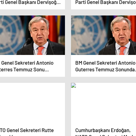
rti Genel Başkanı Dervişoğlu
Parti Genel Başkanı Dervişo
 Beraberindeki Heyeti Kabul
ve Heyetini Kabul Etti
i
 Genel Sekreteri Antonio
BM Genel Sekreteri Antonio
terres Temmuz Sonu
Guterres Temmuz Sonunda
rıs’a Geliyor
Kıbrıs’a Geliyor
TO Genel Sekreteri Rutte
Cumhurbaşkanı Erdoğan,