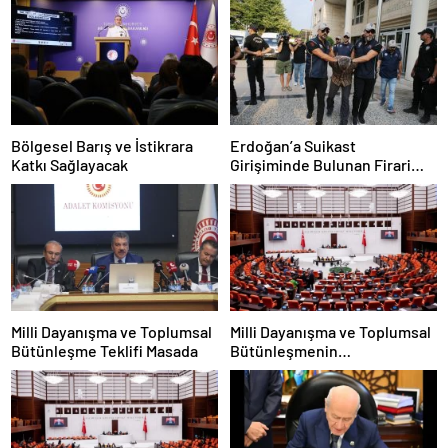
Bölgesel Barış ve İstikrara
Erdoğan’a Suikast
Katkı Sağlayacak
Girişiminde Bulunan Firari
FETÖ Üyesi Burkay Karatepe
Tutuklandı
Milli Dayanışma ve Toplumsal
Milli Dayanışma ve Toplumsal
Bütünleşme Teklifi Masada
Bütünleşmenin
Güçlendirilmesine Dair Kanun
Teklifi TBMM’ye Sunuldu