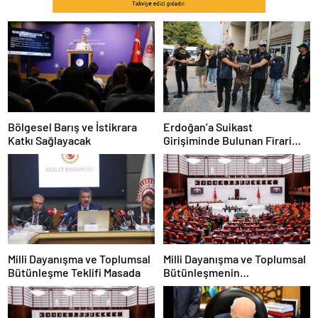
Bölgesel Barış ve İstikrara
Erdoğan’a Suikast
Katkı Sağlayacak
Girişiminde Bulunan Firari
FETÖ Üyesi Burkay Karatepe
Tutuklandı
Milli Dayanışma ve Toplumsal
Milli Dayanışma ve Toplumsal
Bütünleşme Teklifi Masada
Bütünleşmenin
Güçlendirilmesine Dair Kanun
Teklifi TBMM’ye Sunuldu