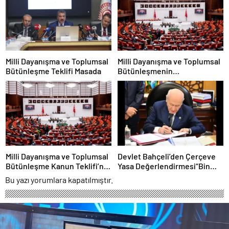
Milli Dayanışma ve Toplumsal
Milli Dayanışma ve Toplumsal
Bütünleşme Teklifi Masada
Bütünleşmenin
Güçlendirilmesine Dair Kanun
Teklifi TBMM’ye Sunuldu
Milli Dayanışma ve Toplumsal
Devlet Bahçeli’den Çerçeve
Bütünleşme Kanun Teklifi’nin
Yasa Değerlendirmesi“Bin
Gerekçesi Açıklandı
Yıllık Kardeşliğimiz
Bu yazı yorumlara kapatılmıştır.
Tescillendi”