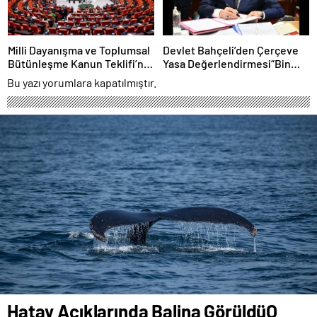
Milli Dayanışma ve Toplumsal
Devlet Bahçeli’den Çerçeve
Bütünleşme Kanun Teklifi’nin
Yasa Değerlendirmesi“Bin
Gerekçesi Açıklandı
Yıllık Kardeşliğimiz
Bu yazı yorumlara kapatılmıştır.
Tescillendi”
Hatay Açıklarında Balina GörüldüO