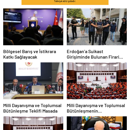
Bölgesel Barış ve İstikrara
Erdoğan’a Suikast
Katkı Sağlayacak
Girişiminde Bulunan Firari
FETÖ Üyesi Burkay Karatepe
Tutuklandı
Milli Dayanışma ve Toplumsal
Milli Dayanışma ve Toplumsal
Bütünleşme Teklifi Masada
Bütünleşmenin
Güçlendirilmesine Dair Kanun
Teklifi TBMM’ye Sunuldu