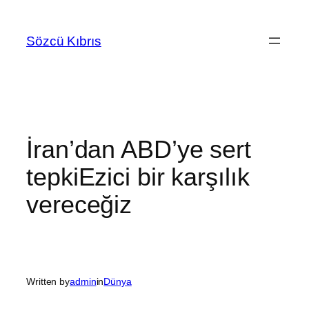
İçeriğe
geç
Sözcü Kıbrıs
İran’dan ABD’ye sert
tepkiEzici bir karşılık
vereceğiz
Written by
admin
in
Dünya