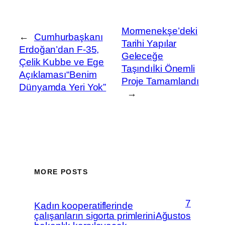
Mormenekşe’deki
←
Cumhurbaşkanı
Tarihi Yapılar
Erdoğan’dan F-35,
Geleceğe
Çelik Kubbe ve Ege
Taşındıİki Önemli
Açıklaması“Benim
Proje Tamamlandı
Dünyamda Yeri Yok”
→
MORE POSTS
7
Kadın kooperatiflerinde
çalışanların sigorta primlerini
Ağustos