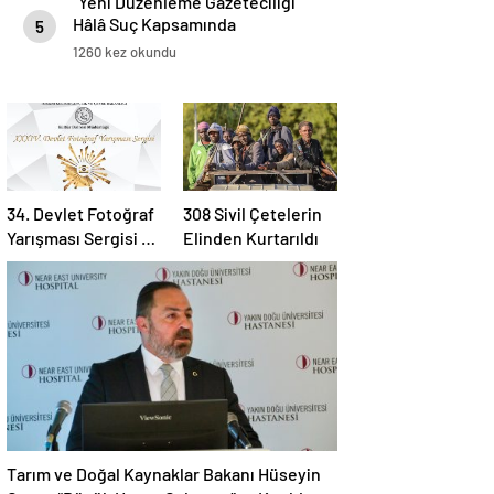
“Yeni Düzenleme Gazeteciliği
Hâlâ Suç Kapsamında
5
Tanımlıyor”
1260 kez okundu
34. Devlet Fotoğraf
308 Sivil Çetelerin
Yarışması Sergisi 19
Elinden Kurtarıldı
Ağustos’ta
Kapılarını Açıyor
Tarım ve Doğal Kaynaklar Bakanı Hüseyin