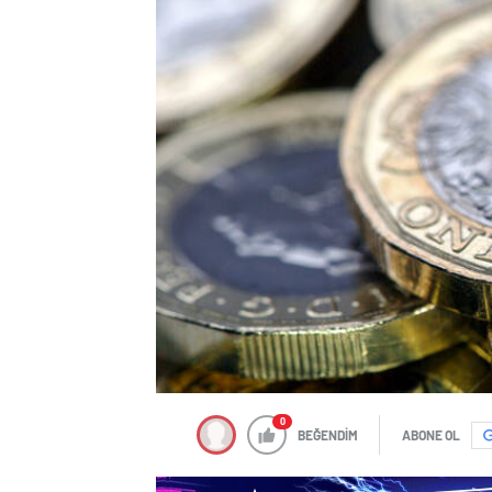
0
BEĞENDİM
ABONE OL