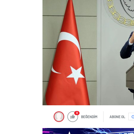
0
BEĞENDİM
ABONE OL