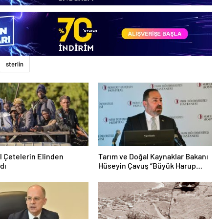
sterlin
il Çetelerin Elinden
Tarım ve Doğal Kaynaklar Bakanı
ldı
Hüseyin Çavuş “Büyük Harup
Çalıştayı”na Katıldı