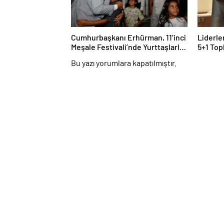
Cumhurbaşkanı Erhürman, 11’inci
Liderle
Meşale Festivali’nde Yurttaşlarla
5+1 Top
Bir Araya Geldi
Niteliğ
Bu yazı yorumlara kapatılmıştır.