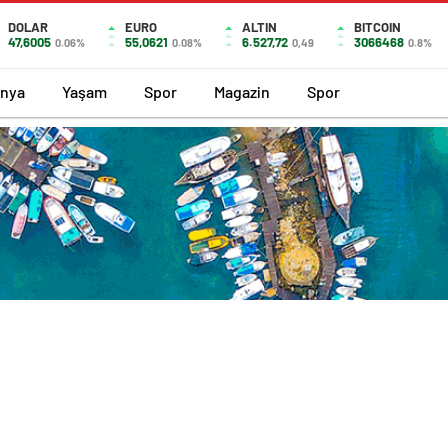
DOLAR
EURO
ALTIN
BITCOIN
47,6005
55,0621
6.527,72
3066468
0.06%
0.08%
0,49
0.8%
nya
Yaşam
Spor
Magazin
Spor