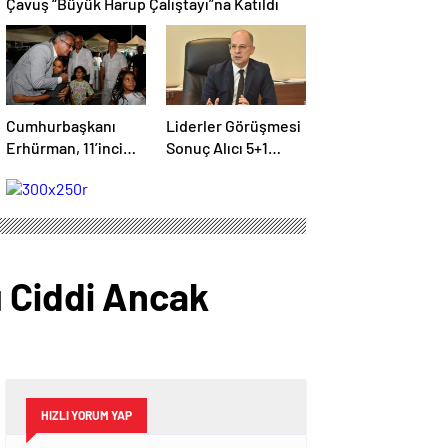
Çavuş “Büyük Harup Çalıştayı”na Katıldı
Cumhurbaşkanı
Liderler Görüşmesi
Erhürman, 11’inci
Sonuç Alıcı 5+1
Meşale
Toplantısına Hazırlık
Festivali’nde
Niteliğinde
Yurttaşlarla Bir
Araya Geldi
 Ciddi Ancak
HIZLI YORUM YAP