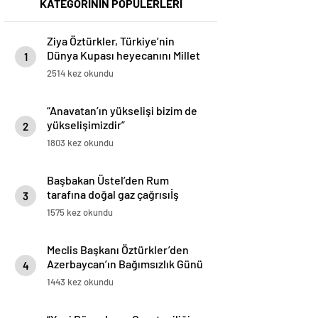
KATEGORİNİN POPÜLERLERİ
Ziya Öztürkler, Türkiye’nin
Dünya Kupası heyecanını Millet
1
Bahçesi’nde vatandaşlarla
2514 kez okundu
paylaştı
“Anavatan’ın yükselişi bizim de
yükselişimizdir”
2
1803 kez okundu
Başbakan Üstel’den Rum
tarafına doğal gaz çağrısıİş
3
birliğine hazırız
1575 kez okundu
Meclis Başkanı Öztürkler’den
Azerbaycan’ın Bağımsızlık Günü
4
Mesajı“Bir Millet, Üç Devlet”
1443 kez okundu